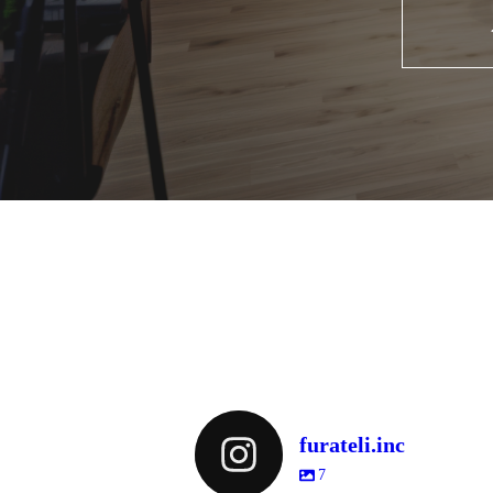
furateli.inc
7