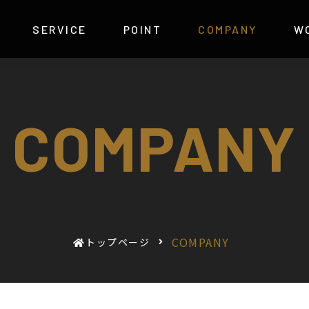
SERVICE
SERVICE
POINT
POINT
COMPANY
COMPANY
W
COMPANY
COMPANY
トップページ