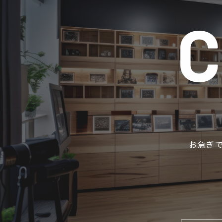
C
お急ぎで