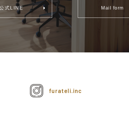
公式LINE
Mail form
furateli.inc